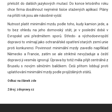
přeložit do dalších jazykových mutací. Do konce letošního roku
chce firma dosáhnout nejméně tisíce stažených aplikací. Plány
na příští rok jsou ale násobně vyšší.
Nutnost platit minimální mzdu podle toho, kudy kamion jede, a
to bez ohledu na jeho domovský stát, je v poslední době v
Evropské unii předmětem sporů. Středo- a východoevropští
dopravci to vnímají jako ochranářské opatření starých zemí unie
proti konkurenci. Povinnost minimální mzdy zavedlo například
Německo a Francie, zatím se ale striktně nevyžaduje a čeští
dopravci ji vesměs ignorují. Úprava by totiž měla přijít centrálně z
Bruselu s novým silničním balíčkem. Češi přitom lobbují proti
uplatňování minimální mzdy podle projížděných států.
Odkaz na článek
zde
Zdroj: zdopravy.cz