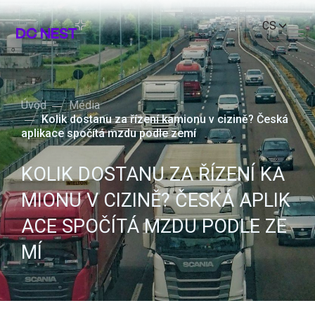
CS
Tog
nav
Úvod
Média
Kolik dostanu za řízení kamionu v cizině? Česká
aplikace spočítá mzdu podle zemí
KOLIK DOSTANU ZA ŘÍZENÍ KA
MIONU V CIZINĚ? ČESKÁ APLIK
ACE SPOČÍTÁ MZDU PODLE ZE
MÍ