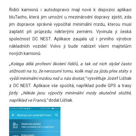
Řidiči kamionů i autodopravci mají nově k dispozici aplikaci
bluTacho, která jim umožní u mezinárodní dopravy zjistit, zda
jim dopravce správně vypočítal minimální mzdu, kterou musí
zaplatit při průjezdu některými zeměmi. Vyvinula ji česká
společnost DC NEST. Aplikace zaujala už i prvního výrobce
nákladních vozidel: Volvo ji bude nabízet všem majitelům
nových kamionů.
„
Kolega dělá profesní školení řidičů, a tak od nich slyšel často
stížnosti na to, že nerozumí tomu, kolik mají za jízdu přes státy s
vyšší minimální mzdou než u nás dostat,“
vysvětluje Jozef Lištiak
z DC NEST. Aplikace vše spočítá, například podle GPS a trasy
jízdy. „
Někde jsou výpočty minimální mzdy skutečně složité,
například ve Francii,“
dodal Lištiak.